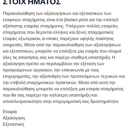
ΣΤΟΙΧΉΜΑΤΟΣ
Παρακολούθηση των αξιολογήσεων και εξεταστικών των
εταιρειών στοιχήματος είναι ένα βασικό μέσο για την επιλογή
αξιόπιστης εταιρίας στοιχήματος. Υπάρχουν πολλές εταιρείες
στοιχήματος που δεχονται ελλήνες και ξένες στοιχηματικές
εταιρίες εξωτερικου, οι οποίες παρέχουν υψηλής ποιότητας
υπηρεσίες. Μέσα από την παρακολούθηση των αξιολογήσεων
και εξεταστικών, μπορείτε να επιλέξετε μια εταιρία που πληροί
όλες τις απαιτήσεις σας και παρέχει σταθερή υποστήριξη. Η
αξιολόγηση πρέπει να περιλαμβάνει την εξέταση των
προηγούμενων εργασιών, την επικοινωνία με τους
επιχειρηματίες, την αξιοποίηση των προτεινόμενων τεχνικών και
την επιβολή στοιχηματικών πρακτικών. Μέσα από αυτή την
παρακολούθηση, μπορείτε να επιλέξετε μια εταιρία στοιχήματος
που θα σας παρέχει την καλύτερη υποστήριξη και
αποτελεσματικότητα στην επιχειρηματική σας δραστηριότητα.
Εταιρία
Αξιολόγηση
Εξεταστική